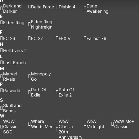
D
Dark and
Dune
Delta Force
Diablo 4
Darker
Awakening
E
Elden Ring
Elden Ring
Nightreign
F
FC 26
FC 27
FFXIV
Fallout 76
H
Helldivers 2
L
Last Epoch
M
Marvel
Monopoly
Rivals
Go
P
Path Of
Path Of
Palworld
Exile
Exile 2
S
Skull and
Bones
W
WOW
Where
WoW
WoW
WoW MoP
Classic
Winds Meet
Classic
Midnight
Classic
SOD
20th
Anniversary