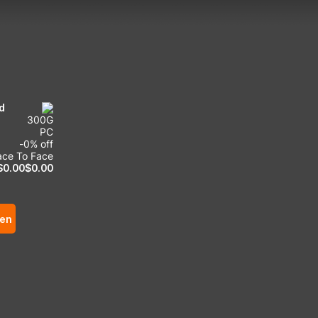
d
300
G
PC
-
0
% off
ace To Face
$
0.00
$
0.00
gen