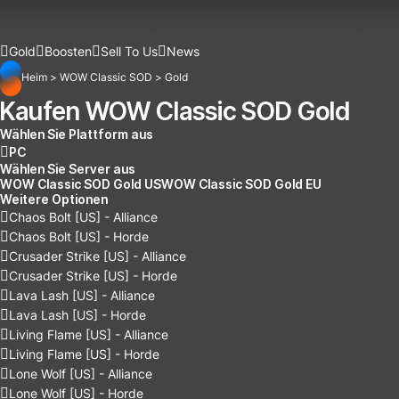
Gold
Boosten
Sell To Us
News
Heim
>
WOW Classic SOD
>
Gold
Kaufen WOW Classic SOD Gold
Wählen Sie Plattform aus
PC
Wählen Sie Server aus
WOW Classic SOD Gold US
WOW Classic SOD Gold EU
Weitere Optionen
Chaos Bolt [US] - Alliance
Chaos Bolt [US] - Horde
Crusader Strike [US] - Alliance
Crusader Strike [US] - Horde
Lava Lash [US] - Alliance
Lava Lash [US] - Horde
Living Flame [US] - Alliance
Living Flame [US] - Horde
Lone Wolf [US] - Alliance
Lone Wolf [US] - Horde